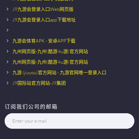
J9九游会登录入口Web网页版
J9九游会登录入口app下载地址
九游会体育APK - 安卓APP下载
九州网页版-九州(酷游·ku游)官方网站
九州网页版-九州(酷游·ku游)官方网站
九游 (jiuyou)官方网站 - 九游官网唯一登录入口
J9国际站官方网站-J9集团
订阅我们公司的邮箱
Enter your e-mail