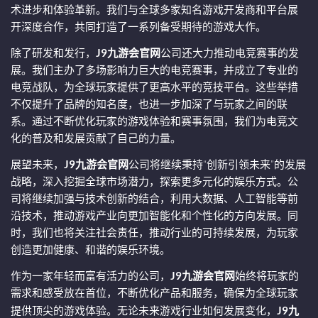
术进步和体验革新。我们与全球多家知名游戏开发商和平台展
开深度合作，共同打造了一系列备受期待的游戏大作。
除了研发和发行，
J9九游会官网
公司还大力推动电竞赛事的发
展。我们主办了多场影响力巨大的电竞赛事，并成立了专业的
电竞战队，为全球玩家提供了更高水平的竞技平台。这些举措
不仅提升了品牌的知名度，也进一步加深了与玩家之间的联
系。通过不断优化玩家的游戏体验和赛事氛围，我们为电竞文
化的普及和发展贡献了自己的力量。
展望未来，
J9九游会官网
公司将继续秉持“创新引领未来”的发展
战略，深入挖掘全球市场潜力，探索更多元化的娱乐方式。公
司将继续加强与技术创新的结合，利用大数据、人工智能等前
沿技术，推动游戏产业向更加智能化和个性化的方向发展。同
时，我们也将关注社会责任，推动行业的可持续发展，为玩家
创造更加健康、和谐的娱乐环境。
作为一家年轻而富有活力的公司，
J9九游会官网
始终将玩家的
需求和感受放在首位，不断优化产品和服务，确保为全球玩家
提供顶尖的游戏体验。无论未来游戏行业如何发展变化，
J9九