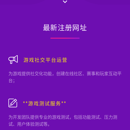
最新注册网址
游戏社交平台运营
为游戏提供社交化功能，创建在线社区、赛事和玩家互动平
台；
**游戏测试服务**
为开发团队提供专业的游戏测试，包括功能测试、压力测
试、用户体验测试等。