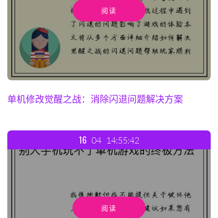
阅读
单机修改觉醒之战：消除闪退问题解决方案
16
04
14:55:42
阅读