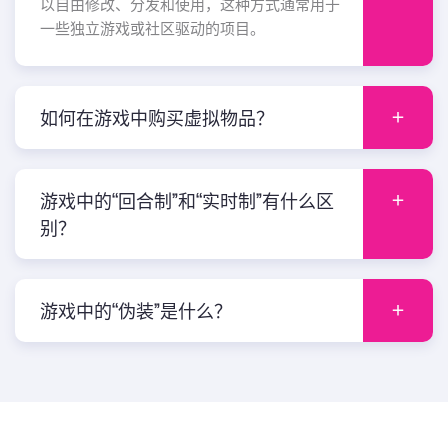
以自由修改、分发和使用，这种方式通常用于
一些独立游戏或社区驱动的项目。
如何在游戏中购买虚拟物品？
游戏中的“回合制”和“实时制”有什么区
别？
游戏中的“伪装”是什么？