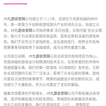
J9九游会官网
公司成立于2015年，总部位于风景如画的林州
市，是一家致力于创新和游戏娱乐产业的领先企业。自成立以
来，
J9九游会官网
公司始终秉承“无尽创意，无限可能”的企业理
念，致力于为全球玩家提供高品质、富有创意和深度的游戏体
验。我们不仅专注于游戏研发，还在游戏发行、跨界合作及电
竞赛事等领域取得了卓越成绩，成为业界的重要力量。
公司创立初期，
J9九游会官网
以自主研发的游戏项目为核心，
凭借卓越的游戏设计和精湛的技术实力，在竞争激烈的市场中
快速崭露头角。我们的第一款游戏《幻境探险》发布后，立即
在全球范围内引起了广泛关注，获得了众多玩家的青睐。游戏
内富有沉浸感的故事情节、精美的画面设计和创新的玩法，成
功吸引了大量粉丝，并为公司奠定了坚实的基础。
随着市场需求的不断增长，
J9九游会官网
公司不断拓展业务领
域，逐步构建起强大的研发团队、营销团队和客服支持系统。
在近几年的发展中，我们在虚拟现实（VR）、增强现实