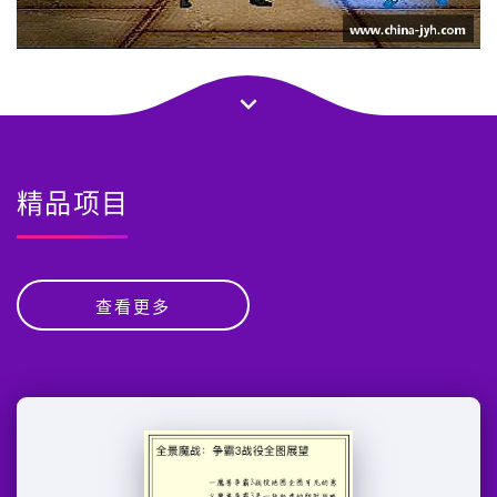
精品项目
查看更多