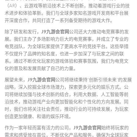
（AR）、云游戏等前沿技术上不断创新，推动着游戏行业的技
术进步和体验革新。我们与全球多家知名游戏开发商和平台展
开深度合作，共同打造了一系列备受期待的游戏大作。
除了研发和发行，
J9九游会官网
公司还大力推动电竞赛事的发
展。我们主办了多场影响力巨大的电竞赛事，并成立了专业的
电竞战队，为全球玩家提供了更高水平的竞技平台。这些举措
不仅提升了品牌的知名度，也进一步加深了与玩家之间的联
系。通过不断优化玩家的游戏体验和赛事氛围，我们为电竞文
化的普及和发展贡献了自己的力量。
展望未来，
J9九游会官网
公司将继续秉持“创新引领未来”的发展
战略，深入挖掘全球市场潜力，探索更多元化的娱乐方式。公
司将继续加强与技术创新的结合，利用大数据、人工智能等前
沿技术，推动游戏产业向更加智能化和个性化的方向发展。同
时，我们也将关注社会责任，推动行业的可持续发展，为玩家
创造更加健康、和谐的娱乐环境。
作为一家年轻而富有活力的公司，
J9九游会官网
始终将玩家的
需求和感受放在首位，不断优化产品和服务，确保为全球玩家