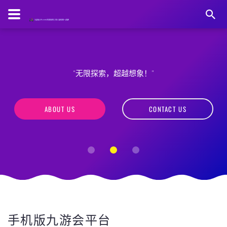
手机版九游会平台