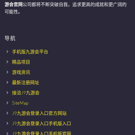
游会官网
公司都将不断突破自我，追求更高的成就和更广阔的
可能性。
导航
手机版九游会平台
精品项目
游戏资讯
最新注册网址
接洽J9九游会
SiteMap
J9九游会登录入口官方网站
J9九游会登录入口手机版入口
J9九游会登录入口手机版官网