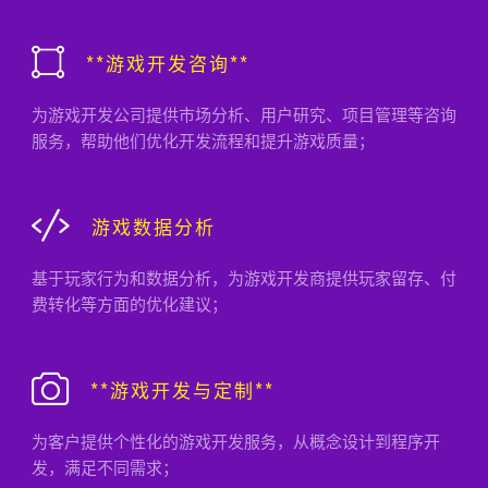
**游戏开发咨询**
为游戏开发公司提供市场分析、用户研究、项目管理等咨询
服务，帮助他们优化开发流程和提升游戏质量；
游戏数据分析
基于玩家行为和数据分析，为游戏开发商提供玩家留存、付
费转化等方面的优化建议；
**游戏开发与定制**
为客户提供个性化的游戏开发服务，从概念设计到程序开
发，满足不同需求；