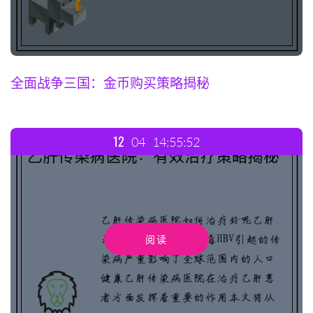
全面战争三国：金币购买策略揭秘
12
04
14:55:52
阅读