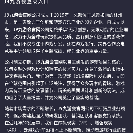
J9九游会登录入口
J9九游会官网
公司成立于2015年，总部位于风景如画的林州
市，是一家致力于创新和游戏娱乐产业的领先企业。自成立以
来，
J9九游会官网
公司始终秉承“无尽创意，无限可能”的企业理
念，致力于为全球玩家提供高品质、富有创意和深度的游戏体
验。我们不仅专注于游戏研发，还在游戏发行、跨界合作及电
竞赛事等领域取得了卓越成绩，成为业界的重要力量。
公司创立初期，
J9九游会官网
以自主研发的游戏项目为核心，
凭借卓越的游戏设计和精湛的技术实力，在竞争激烈的市场中
快速崭露头角。我们的第一款游戏《幻境探险》发布后，立即
在全球范围内引起了广泛关注，获得了众多玩家的青睐。游戏
内富有沉浸感的故事情节、精美的画面设计和创新的玩法，成
功吸引了大量粉丝，并为公司奠定了坚实的基础。
随着市场需求的不断增长，
J9九游会官网
公司不断拓展业务领
域，逐步构建起强大的研发团队、营销团队和客服支持系统。
在近几年的发展中，我们在虚拟现实（VR）、增强现实
（AR）、云游戏等前沿技术上不断创新，推动着游戏行业的技